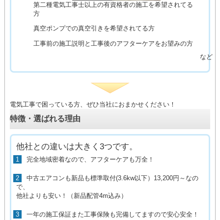
第二種電気工事士以上の有資格者の施工を希望されてる
方
真空ポンプでの真空引きを希望されてる方
工事前の施工説明と工事後のアフターケアをお望みの方
など
電気工事で困っている方、ぜひ当社におまかせください！
特徴・選ばれる理由
他社との違いは大きく3つです。
1
完全地域密着なので、アフターケアも万全！
2
中古エアコンも新品も標準取付(3.6kw以下）13,200円～なの
で、
他社よりも安い！（新品配管4m込み）
3
一年の施工保証また工事保険も完備してますので安心安全！