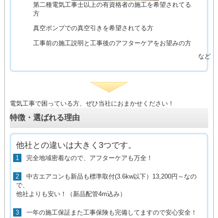
第二種電気工事士以上の有資格者の施工を希望されてる
方
真空ポンプでの真空引きを希望されてる方
工事前の施工説明と工事後のアフターケアをお望みの方
など
電気工事で困っている方、ぜひ当社におまかせください！
特徴・選ばれる理由
他社との違いは大きく3つです。
1
完全地域密着なので、アフターケアも万全！
2
中古エアコンも新品も標準取付(3.6kw以下）13,200円～なの
で、
他社よりも安い！（新品配管4m込み）
3
一年の施工保証また工事保険も完備してますので安心安全！